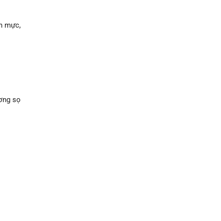
n mực,
a
ương sọ