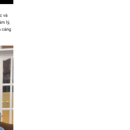
c và
âm lý,
h cáng