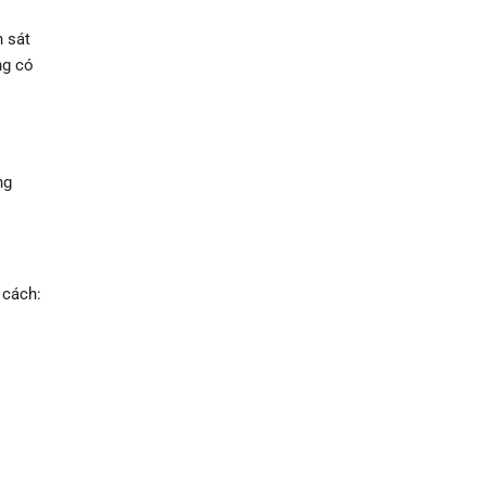
n sát
ng có
ng
 cách: