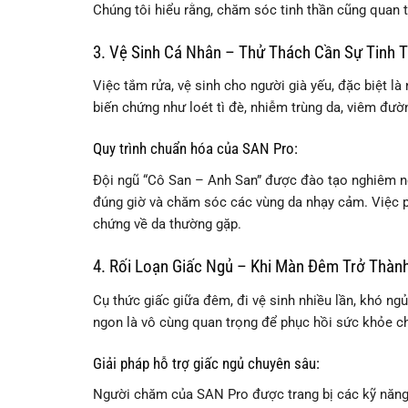
Chúng tôi hiểu rằng, chăm sóc tinh thần cũng quan
3. Vệ Sinh Cá Nhân – Thử Thách Cần Sự Tinh 
Việc tắm rửa, vệ sinh cho người già yếu, đặc biệt l
biến chứng như loét tì đè, nhiễm trùng da, viêm đườn
Quy trình chuẩn hóa của SAN Pro:
Đội ngũ “Cô San – Anh San” được đào tạo nghiêm ngặ
đúng giờ và chăm sóc các vùng da nhạy cảm. Việc p
chứng về da thường gặp.
4. Rối Loạn Giấc Ngủ – Khi Màn Đêm Trở Thàn
Cụ thức giấc giữa đêm, đi vệ sinh nhiều lần, khó ngủ
ngon là vô cùng quan trọng để phục hồi sức khỏe ch
Giải pháp hỗ trợ giấc ngủ chuyên sâu:
Người chăm của SAN Pro được trang bị các kỹ năng 