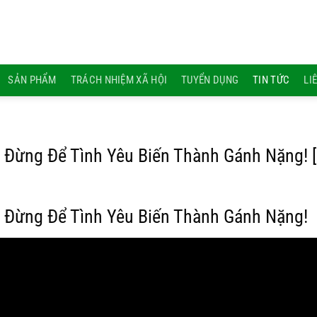
SẢN PHẨM
TRÁCH NHIỆM XÃ HỘI
TUYỂN DỤNG
TIN TỨC
LI
 Đừng Để Tình Yêu Biến Thành Gánh Nặng! [
 Đừng Để Tình Yêu Biến Thành Gánh Nặng!