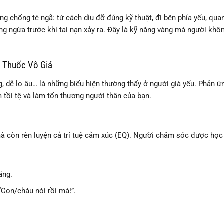
g chống té ngã: từ cách dìu đỡ đúng kỹ thuật, đi bên phía yếu, qua
g ngừa trước khi tai nạn xảy ra. Đây là kỹ năng vàng mà người khô
u Thuốc Vô Giá
g, dễ lo âu… là những biểu hiện thường thấy ở người già yếu. Phản ứ
m tồi tệ và làm tổn thương người thân của bạn.
mà còn rèn luyện cả trí tuệ cảm xúc (EQ). Người chăm sóc được học
ắng.
“Con/cháu nói rồi mà!”.