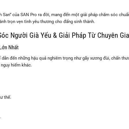
nh San” của SAN Pro ra đời, mang đến một giải pháp chăm sóc chuẩ
dành trọn vẹn tình yêu thương cho đấng sinh thành.
óc Người Già Yếu & Giải Pháp Từ Chuyên Gi
 Lớn Nhất
thể dẫn đến những hậu quả nghiêm trọng như gãy xương đùi, chấn th
g nguy hiểm khác.
ư thế.
.