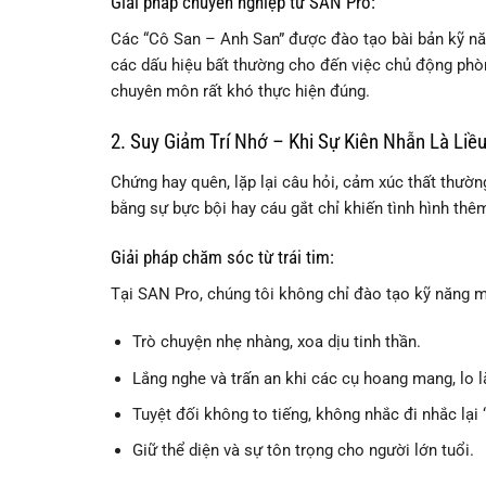
Giải pháp chuyên nghiệp từ SAN Pro:
Các “Cô San – Anh San” được đào tạo bài bản kỹ năn
các dấu hiệu bất thường cho đến việc chủ động phòn
chuyên môn rất khó thực hiện đúng.
2. Suy Giảm Trí Nhớ – Khi Sự Kiên Nhẫn Là Liề
Chứng hay quên, lặp lại câu hỏi, cảm xúc thất thườn
bằng sự bực bội hay cáu gắt chỉ khiến tình hình thê
Giải pháp chăm sóc từ trái tim:
Tại SAN Pro, chúng tôi không chỉ đào tạo kỹ năng 
Trò chuyện nhẹ nhàng, xoa dịu tinh thần.
Lắng nghe và trấn an khi các cụ hoang mang, lo l
Tuyệt đối không to tiếng, không nhắc đi nhắc lại 
Giữ thể diện và sự tôn trọng cho người lớn tuổi.