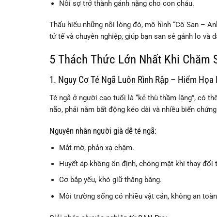
Nỗi sợ trở thành gánh nặng cho con cháu.
Thấu hiểu những nỗi lòng đó, mô hình “Cô San – A
tử tế và chuyên nghiệp, giúp bạn san sẻ gánh lo và 
5 Thách Thức Lớn Nhất Khi Chăm S
1. Nguy Cơ Té Ngã Luôn Rình Rập – Hiểm Họa
Té ngã ở người cao tuổi là “kẻ thù thầm lặng”, có 
não, phải nằm bất động kéo dài và nhiều biến chứn
Nguyên nhân người già dễ té ngã:
Mắt mờ, phản xạ chậm.
Huyết áp không ổn định, chóng mặt khi thay đổi t
Cơ bắp yếu, khó giữ thăng bằng.
Môi trường sống có nhiều vật cản, không an toàn