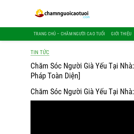
Bỏ
qua
nội
dung
TRANG CHỦ – CHĂM NGƯỜI CAO TUỔI
GIỚI THIỆU
TIN TỨC
Chăm Sóc Người Già Yếu Tại Nhà:
Pháp Toàn Diện]
Chăm Sóc Người Già Yếu Tại Nhà: