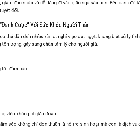
p, giảm đau nhức và dễ dàng đi vào giấc ngủ sâu hơn. Bên cạnh đó là
tuyệt đối.
 “Đánh Cược” Với Sức Khỏe Người Thân
thể dẫn đến nhiều rủi ro: nghỉ việc đột ngột, không biết xử lý tìn
g tôn trọng, gây sang chấn tâm lý cho người già.
g tôi đảm bảo:
.
ng việc không bị gián đoạn.
chăm sóc không chỉ đơn thuần là hỗ trợ sinh hoạt mà còn là dịch vụ