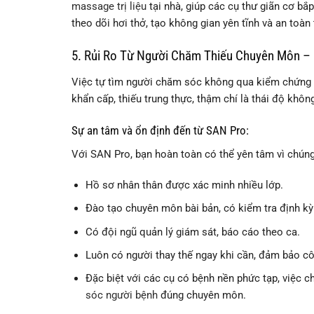
massage trị liệu
tại nhà, giúp các cụ thư giãn cơ bắ
theo dõi hơi thở, tạo không gian yên tĩnh và an toàn 
5. Rủi Ro Từ Người Chăm Thiếu Chuyên Môn –
Việc tự tìm người chăm sóc không qua kiểm chứng có 
khẩn cấp, thiếu trung thực, thậm chí là thái độ khôn
Sự an tâm và ổn định đến từ SAN Pro:
Với SAN Pro, bạn hoàn toàn có thể yên tâm vì chún
Hồ sơ nhân thân được xác minh nhiều lớp.
Đào tạo chuyên môn bài bản, có kiểm tra định kỳ
Có đội ngũ quản lý giám sát, báo cáo theo ca.
Luôn có người thay thế ngay khi cần, đảm bảo cô
Đặc biệt với các cụ có bệnh nền phức tạp, việc 
sóc người bệnh
đúng chuyên môn.