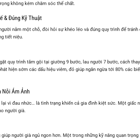
 trọng không kém chăm sóc thể chất.
Tế & Đúng Kỹ Thuật
à người nằm một chỗ, đòi hỏi sự khéo léo và đúng quy trình để tránh
g tiết niệu.
t quy trình tắm gội tại giường 9 bước, lau người 7 bước, cách thay
hát hiện sớm các dấu hiệu viêm, đỏ giúp ngăn ngừa tới 80% các bi
h Nỗi Ám Ảnh
 lại vì đau nhức… là tình trạng khiến cả gia đình kiệt sức. Một giấc 
o người già.
giúp người già ngủ ngon hơn. Một trong những kỹ năng quan trọng 