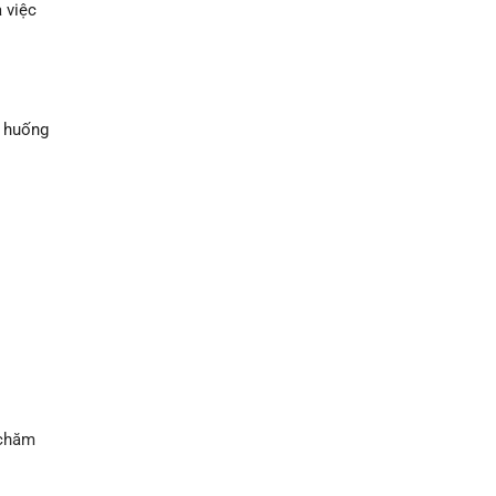
 việc
h huống
chăm