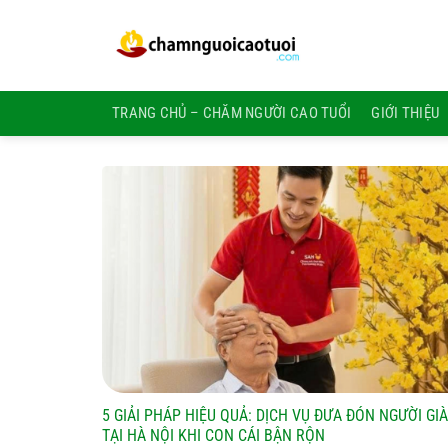
Bỏ
qua
nội
dung
TRANG CHỦ – CHĂM NGƯỜI CAO TUỔI
GIỚI THIỆU
5 GIẢI PHÁP HIỆU QUẢ: DỊCH VỤ ĐƯA ĐÓN NGƯỜI GIÀ
TẠI HÀ NỘI KHI CON CÁI BẬN RỘN