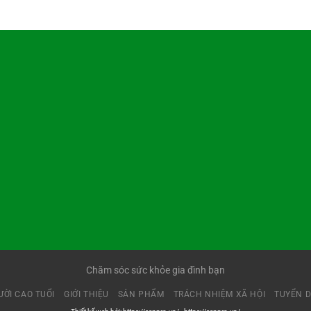
Chăm sóc sức khỏe gia đình bạn
ỜI CAO TUỔI
GIỚI THIỆU
SẢN PHẨM
TRÁCH NHIỆM XÃ HỘI
TUYỂN 