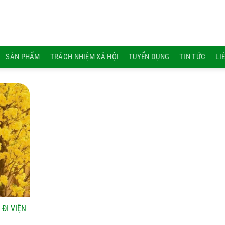
SẢN PHẨM
TRÁCH NHIỆM XÃ HỘI
TUYỂN DỤNG
TIN TỨC
LI
 ĐI VIỆN