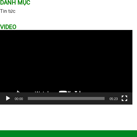
DANH MỤC
Tin tức
VIDEO
Trình
chơi
Video
00:00
05:23