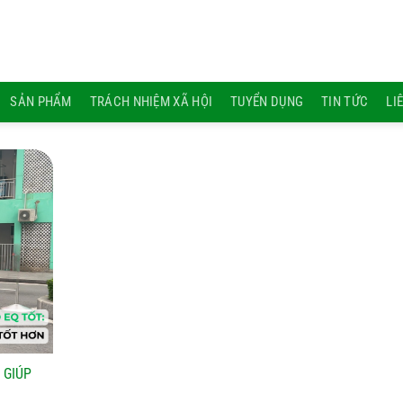
SẢN PHẨM
TRÁCH NHIỆM XÃ HỘI
TUYỂN DỤNG
TIN TỨC
LI
 GIÚP