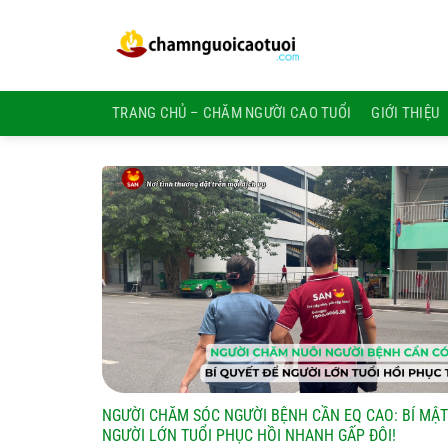
Bỏ
qua
nội
dung
TRANG CHỦ – CHĂM NGƯỜI CAO TUỔI
GIỚI THIỆU
NGƯỜI CHĂM SÓC NGƯỜI BỆNH CẦN EQ CAO: BÍ MẬT
NGƯỜI LỚN TUỔI PHỤC HỒI NHANH GẤP ĐÔI!