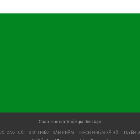
Chăm sóc sức khỏe gia đình bạn
ỜI CAO TUỔI
GIỚI THIỆU
SẢN PHẨM
TRÁCH NHIỆM XÃ HỘI
TUYỂN 