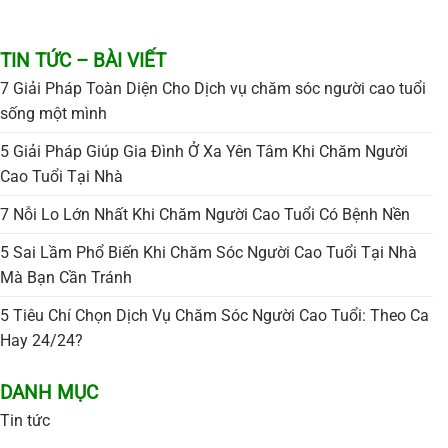
TIN TỨC – BÀI VIẾT
7 Giải Pháp Toàn Diện Cho Dịch vụ chăm sóc người cao tuổi
sống một mình
5 Giải Pháp Giúp Gia Đình Ở Xa Yên Tâm Khi Chăm Người
Cao Tuổi Tại Nhà
7 Nỗi Lo Lớn Nhất Khi Chăm Người Cao Tuổi Có Bệnh Nền
5 Sai Lầm Phổ Biến Khi Chăm Sóc Người Cao Tuổi Tại Nhà
Mà Bạn Cần Tránh
5 Tiêu Chí Chọn Dịch Vụ Chăm Sóc Người Cao Tuổi: Theo Ca
Hay 24/24?
DANH MỤC
Tin tức