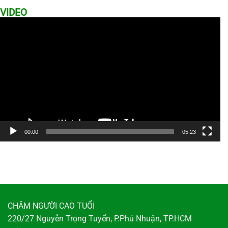
VIDEO
Trình
chơi
Video
00:00
05:23
CHĂM NGƯỜI CAO TUỔI
220/27 Nguyễn Trọng Tuyển, P.Phú Nhuận, TP.HCM