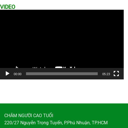
VIDEO
Trình
chơi
Video
00:00
05:23
CHĂM NGƯỜI CAO TUỔI
220/27 Nguyễn Trọng Tuyển, P.Phú Nhuận, TP.HCM