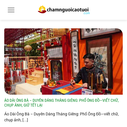
Bỏ
qua
nội
dung
ÁO DÀI ÔNG BÀ – DUYÊN DÁNG THÁNG GIÊNG: PHỐ ÔNG ĐỒ—VIẾT CHỮ,
CHỤP ẢNH, GIỮ TẾT LẠI
Áo Dài Ông Bà – Duyên Dáng Tháng Giêng: Phố Ông Đồ—viết chữ,
chụp ảnh, [...]