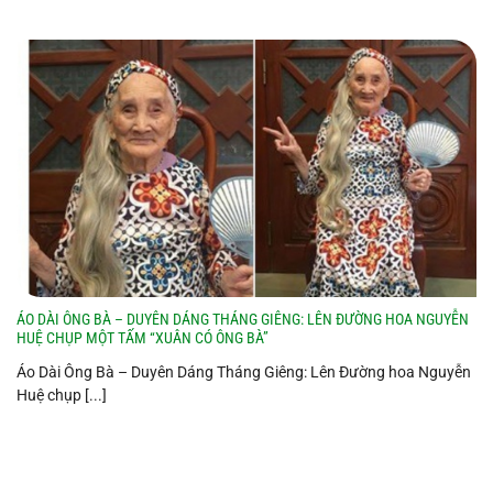
ÁO DÀI ÔNG BÀ – DUYÊN DÁNG THÁNG GIÊNG: LÊN ĐƯỜNG HOA NGUYỄN
HUỆ CHỤP MỘT TẤM “XUÂN CÓ ÔNG BÀ”
Áo Dài Ông Bà – Duyên Dáng Tháng Giêng: Lên Đường hoa Nguyễn
Huệ chụp [...]