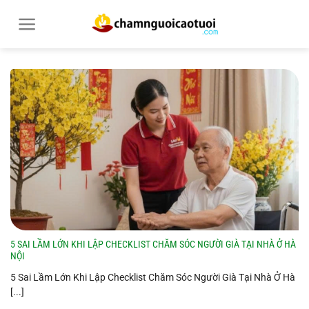
Bỏ
qua
nội
dung
5 SAI LẦM LỚN KHI LẬP CHECKLIST CHĂM SÓC NGƯỜI GIÀ TẠI NHÀ Ở HÀ
NỘI
5 Sai Lầm Lớn Khi Lập Checklist Chăm Sóc Người Già Tại Nhà Ở Hà
[...]