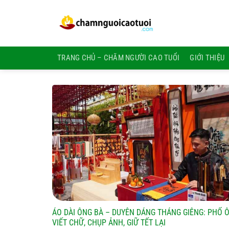
Bỏ
qua
nội
dung
TRANG CHỦ – CHĂM NGƯỜI CAO TUỔI
GIỚI THIỆU
ÁO DÀI ÔNG BÀ – DUYÊN DÁNG THÁNG GIÊNG: PHỐ 
VIẾT CHỮ, CHỤP ẢNH, GIỮ TẾT LẠI