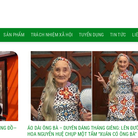
SẢN PHẨM
TRÁCH NHIỆM XÃ HỘI
TUYỂN DỤNG
TIN TỨC
LI
ÔNG ĐỒ—
ÁO DÀI ÔNG BÀ – DUYÊN DÁNG THÁNG GIÊNG: LÊN ĐƯ
HOA NGUYỄN HUỆ CHỤP MỘT TẤM “XUÂN CÓ ÔNG BÀ”