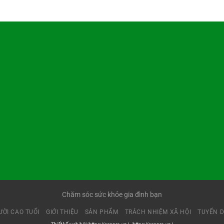
Chăm sóc sức khỏe gia đình bạn
ỜI CAO TUỔI
GIỚI THIỆU
SẢN PHẨM
TRÁCH NHIỆM XÃ HỘI
TUYỂN 