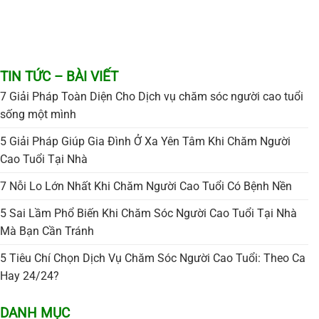
TIN TỨC – BÀI VIẾT
7 Giải Pháp Toàn Diện Cho Dịch vụ chăm sóc người cao tuổi
sống một mình
5 Giải Pháp Giúp Gia Đình Ở Xa Yên Tâm Khi Chăm Người
Cao Tuổi Tại Nhà
7 Nỗi Lo Lớn Nhất Khi Chăm Người Cao Tuổi Có Bệnh Nền
5 Sai Lầm Phổ Biến Khi Chăm Sóc Người Cao Tuổi Tại Nhà
Mà Bạn Cần Tránh
5 Tiêu Chí Chọn Dịch Vụ Chăm Sóc Người Cao Tuổi: Theo Ca
Hay 24/24?
DANH MỤC