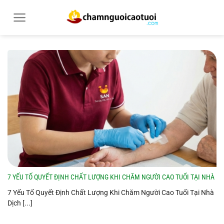
Bỏ
qua
nội
dung
7 YẾU TỐ QUYẾT ĐỊNH CHẤT LƯỢNG KHI CHĂM NGƯỜI CAO TUỔI TẠI NHÀ
7 Yếu Tố Quyết Định Chất Lượng Khi Chăm Người Cao Tuổi Tại Nhà
Dịch [...]